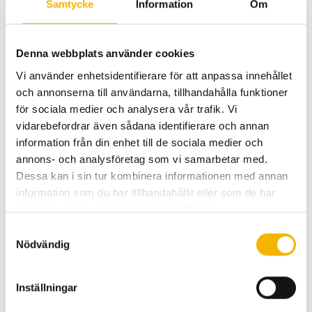
Samtycke
Information
Om
Meddelande
Denna webbplats använder cookies
Vi använder enhetsidentifierare för att anpassa innehållet
och annonserna till användarna, tillhandahålla funktioner
för sociala medier och analysera vår trafik. Vi
vidarebefordrar även sådana identifierare och annan
information från din enhet till de sociala medier och
annons- och analysföretag som vi samarbetar med.
Dessa kan i sin tur kombinera informationen med annan
information som du har tillhandahållit eller som de har
Hantering av personuppgifter.
samlat in när du har använt deras tjänster.
Samtyckesval
Jag har läst och godkänner
villkoren.
Nödvändig
Inställningar