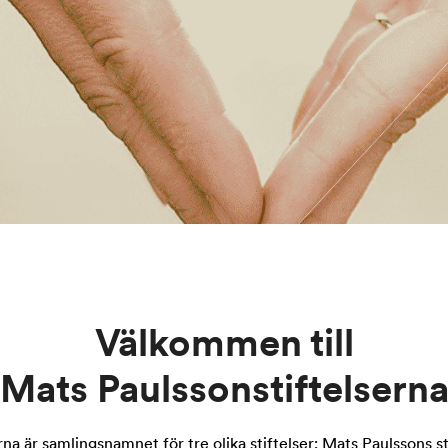
Välkommen till
Mats Paulssonstiftelsern
na är samlingsnamnet för tre olika stiftelser; Mats Paulssons s