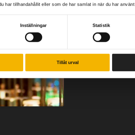
har tillhandahållit eller som de har samlat in när du har använt 
Veten
Inställningar
Statistik
Läs om ändamål
vetenskaplig f
och när, samt 
Tillåt urval
Information o