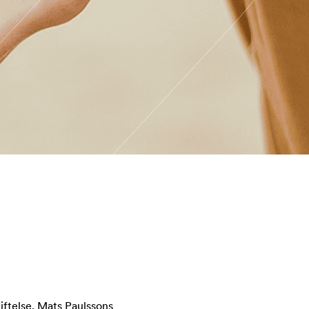
a
tiftelse, Mats Paulssons