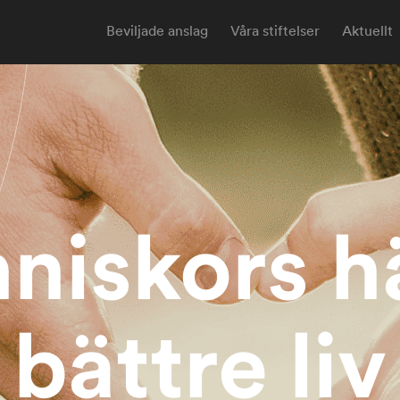
Beviljade anslag
Våra stiftelser
Aktuellt
niskors h
bättre liv