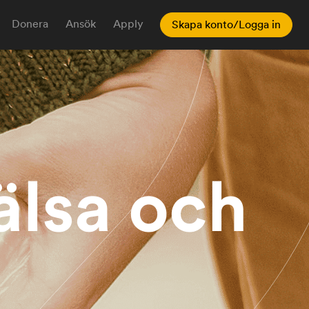
Donera
Ansök
Apply
Skapa konto/Logga in
älsa och