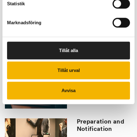
Statistik
Instructions on
the format of the
Marknadsföring
application 2026
Read more
Tillåt alla
Apply
Tillåt urval
Create user account
or sign in
Avvisa
Preparation and
Notification