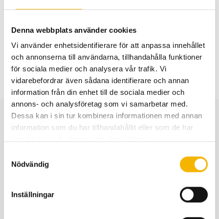
The application period for the 2026 Scientific Research
Call has closed.
Denna webbplats använder cookies
Information regarding the 2027 Scientific Research Call
Vi använder enhetsidentifierare för att anpassa innehållet
will be published in March 2027.
och annonserna till användarna, tillhandahålla funktioner
för sociala medier och analysera vår trafik. Vi
vidarebefordrar även sådana identifierare och annan
information från din enhet till de sociala medier och
annons- och analysföretag som vi samarbetar med.
Dessa kan i sin tur kombinera informationen med annan
information som du har tillhandahållit eller som de har
samlat in när du har använt deras tjänster.
Call for grants
Samtyckesval
applications 2026
Nödvändig
Read more
Inställningar