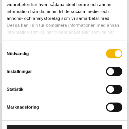
vidarebefordrar även sådana identifierare och annan
på och behandlar Alzheimers sjukdom.
information från din enhet till de sociala medier och
annons- och analysföretag som vi samarbetar med.
Dessa kan i sin tur kombinera informationen med annan
information som du har tillhandahållit eller som de har
samlat in när du har använt deras tjänster.
Samtyckesval
Nödvändig
Fler beviljade anslag
Inställningar
Alla utdelningar
Statistik
Marknadsföring
VectorUnbound, en öppen