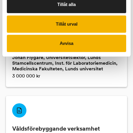
Tillåt alla
verktygslåda med virala vektorer för
genterapi.
Tillåt urval
VectorUnbound kommer att främja akademiska
samarbeten samt påskynda utvecklingen och
Avvisa
tillgängligheten av innovativa ATMPs för patienter.
Johan Flygare, Universitetslektor, Lunds
Stamcellscentrum, Inst. för Laboratoriemedicin,
Medicinska Fakulteten, Lunds universitet
3 000 000 kr
Våldsförebyggande verksamhet