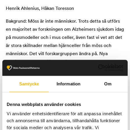
Henrik Ahlenius, Håkan Toresson
Bakgrund: Möss är inte människor. Trots detta så utförs
en majoritet av forskningen om Alzheimers sjukdom idag
på musmodeller och i mus celler, även fast vi vet att det
är stora skillnader mellan hjärnceller från möss och
människor. Det vill forskargruppen ändra på. Nya
tekniker gör det möjligt att direkt omprogrammera
hudceller till olika typer av hjärnceller som på så sätt
bättre återspeglar sjukdomen. Det övergripande målet
Samtycke
Information
Om
är att generera nya bättre cellbaserade modeller av
Alzheimers sjukdom för att mer effektivt kunna utveckla
nya läkemedel och diagnostiska metoder. Resultaten
Denna webbplats använder cookies
från dessa studier kommer ge betydande ny kunskap om
Vi använder enhetsidentifierare för att anpassa innehållet
hur hjärnan och hjärnceller påverkas vid Alzheimers
och annonserna till användarna, tillhandahålla funktioner
sjukdom och få stor betydelse för hur vi i framtiden ser
för sociala medier och analysera vår trafik. Vi