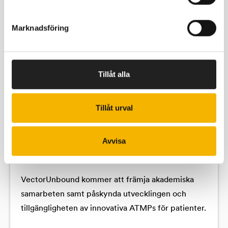
Fler beviljade anslag
Marknadsföring
Alla utdelningar
Tillåt alla
Tillåt urval
VectorUnbound, en öppen
Avvisa
verktygslåda med virala vektorer för
genterapi.
VectorUnbound kommer att främja akademiska
samarbeten samt påskynda utvecklingen och
tillgängligheten av innovativa ATMPs för patienter.