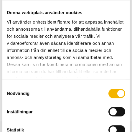
(VDAC1) leder till hämning av insulinsekretionen. De
ämnar nu utvidga sina studier till organkomplikationerna
Denna webbplats använder cookies
i hjärta och njure. Tidigare resultat som visat sänkning av
Vi använder enhetsidentifierare för att anpassa innehållet
förhöjt blodsockervid behandling av diabetiska möss
och annonserna till användarna, tillhandahålla funktioner
med en VDAC1-hämmande substans, behöver utvidgas
för sociala medier och analysera vår trafik. Vi
till de allvarliga diabetiska organkomplikationerna. I ett
vidarebefordrar även sådana identifierare och annan
längre perspektiv syftar projektet till förbättrad
information från din enhet till de sociala medier och
annons- och analysföretag som vi samarbetar med.
behandling av Typ 2 diabetes samt bromsning av
Dessa kan i sin tur kombinera informationen med annan
kardiovaskulära och njurkomplikationerna med ökad
information som du har tillhandahållit eller som de har
livskvalitet och ett längre liv för människor som drabbats
samlat in när du har använt deras tjänster.
av diabetes.
Samtyckesval
Nödvändig
Inställningar
Statistik