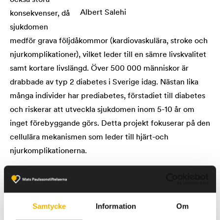
också stora
Albert Salehi
konsekvenser, då
sjukdomen
medför grava följdåkommor (kardiovaskulära, stroke och
njurkomplikationer), vilket leder till en sämre livskvalitet
samt kortare livslängd. Över 500 000 människor är
drabbade av typ 2 diabetes i Sverige idag. Nästan lika
många individer har prediabetes, förstadiet till diabetes
och riskerar att utveckla sjukdomen inom 5-10 år om
inget förebyggande görs. Detta projekt fokuserar på den
cellulära mekanismen som leder till hjärt-och
njurkomplikationerna.
Forskarna vid Lunds Universitets Diabetes Center i
Malmö har nyligen klarlagt hur förändringar i den
Samtycke
Information
Om
mitochondriala spänningsberoende anjonkanalen-1