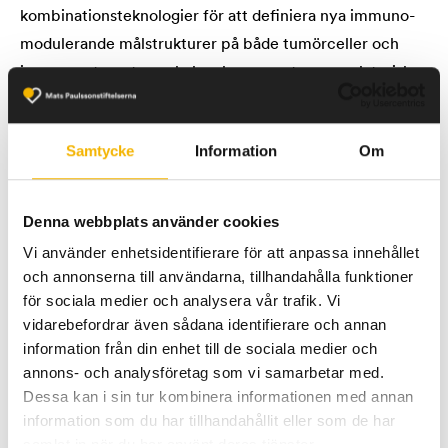
kombinationsteknologier för att definiera nya immuno-
modulerande målstrukturer på både tumörceller och
immunsystemets nyckelspelare, som t.ex. regulatoriska
T-celler och dendritiska celler.
Samtycke
Information
Om
Vidare fokus är att bygga in vitro modeller för att
funktionellt selektera immunmodulerande strukturer,
som tas vidare till antikropps- och/eller CAR T cells
Denna webbplats använder cookies
terapistrategier; (ii) Nya terapeutiska strategier för
Vi använder enhetsidentifierare för att anpassa innehållet
aggressiv bröstcancer, vilket innebär att öka förståelsen
och annonserna till användarna, tillhandahålla funktioner
för terapiresistens i luminala tumörer, vilken bygger på
för sociala medier och analysera vår trafik. Vi
vidarebefordrar även sådana identifierare och annan
en kombination av data från över 3000
information från din enhet till de sociala medier och
bröstcancerpatienter och kliniskt relevanta modeller av
annons- och analysföretag som vi samarbetar med.
hormonresistens. Brösttumörers mikromiljö och ”cross-
Dessa kan i sin tur kombinera informationen med annan
talk” mellan olika celler, som kan leda till utveckling av
information som du har tillhandahållit eller som de har
resistens skall undersökas genom att reprogrammera
samlat in när du har använt deras tjänster.