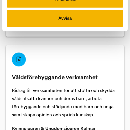
Johan Flygare, Universitetslektor, Lunds
Stamcellscentrum, Inst. för Laboratoriemedicin,
Avvisa
Medicinska Fakulteten, Lunds universitet
3 000 000 kr
Våldsförebyggande verksamhet
Bidrag till verksamheten för att stötta och skydda
våldsutsatta kvinnor och deras barn, arbeta
förebyggande och stödjande med barn och unga
samt skapa opinion och sprida kunskap.
Kvinnojouren & Ungdomsjouren Kalmar