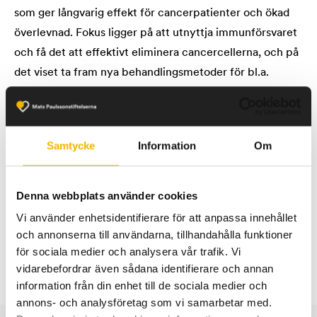
som ger långvarig effekt för cancerpatienter och ökad
överlevnad. Fokus ligger på att utnyttja immunförsvaret
och få det att effektivt eliminera cancercellerna, och på
det viset ta fram nya behandlingsmetoder för bl.a.
hudcancer, leukemi, blåscancer och aggressiv
bröstcancer. Syftet är även att snabba på möjligheterna
för patienter att få tillgång till dessa nya och avancerade
Samtycke
Information
Om
behandlingsformer. Projektet har gjort stora framsteg,
både inom hematologiska och solida cancerformer, och
fynden utvecklas nu vidare för att ta fram nya former av
Denna webbplats använder cookies
effektiva cancerbehandlingar.
Vi använder enhetsidentifierare för att anpassa innehållet
och annonserna till användarna, tillhandahålla funktioner
för sociala medier och analysera vår trafik. Vi
vidarebefordrar även sådana identifierare och annan
information från din enhet till de sociala medier och
annons- och analysföretag som vi samarbetar med.