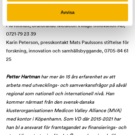
Petter Hartman, VD Medicon Village Innovation AB,
Avvisa
0709-30 30 79
Pia Kinhult, ordförande Medicon Village Innovation AB,
0721-79 23 39
Karin Peterson, presskontakt Mats Paulssons stiftelse för
forskning, innovation och samhällsbyggande, 0705-84 61
25
Petter Hartman
har mer än 15 års erfarenhet av att
arbeta med utvecklings- och samverkansfrågor på såväl
regional som nationell och internationell nivå. Han
kommer närmast från den svensk-danska
klusterorganisationen Medicon Valley Alliance (MVA)
med kontor i Köpenhamn. Som VD där 2015-2021 har
han bl a ansvarat för framtagandet av finansierings- och