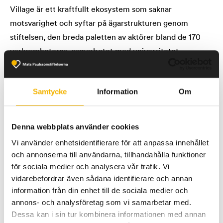
Village är ett kraftfullt ekosystem som saknar
motsvarighet och syftar på ägarstrukturen genom
stiftelsen, den breda paletten av aktörer bland de 170
verksamheterna, samarbetet med universitetet,
regionen och kommunen samt närheten till de
världsledande forskningsanläggningarna Max IV och ESS.
Samtycke
Information
Om
En viktig utmaning blir att i nära samverkan med övriga
delar av innovationssystemet gifta ihop Skånes
styrkepositioner inom life science, livsmedel, it och
Denna webbplats använder cookies
materialvetenskap. Görs det på rätt sätt lockar det stora
Vi använder enhetsidentifierare för att anpassa innehållet
internationella aktörer att etablera sig i både Medicon
och annonserna till användarna, tillhandahålla funktioner
Village och andra forskningskluster i regionen.
för sociala medier och analysera vår trafik. Vi
vidarebefordrar även sådana identifierare och annan
information från din enhet till de sociala medier och
– Innovationssystemet i Sverige håller högsta klass och
annons- och analysföretag som vi samarbetar med.
Medicon Village är en viktig katalysator för
Dessa kan i sin tur kombinera informationen med annan
framgångsvågen för skånsk life science. Min uppgift blir